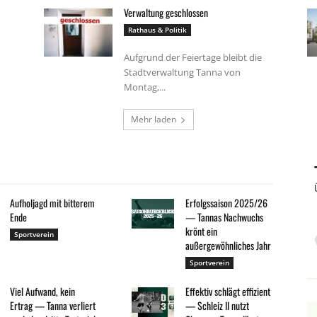
Verwaltung geschlossen
Rathaus & Politik
Aufgrund der Feiertage bleibt die
Stadtverwaltung Tanna von
Montag,...
Mehr laden
Aufholjagd mit bitterem
Erfolgssaison 2025/26
Ende
— Tannas Nachwuchs
krönt ein
Sportverein
außergewöhnliches Jahr
Sportverein
Viel Aufwand, kein
Effektiv schlägt effizient
Ertrag — Tanna verliert
— Schleiz II nutzt