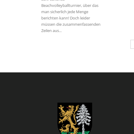
Beachvolleyballturnier, über das
man sicherlich jede Menge
berichten kann! Doch leider
müssen die zusammenfassenden
Zeilen aus...