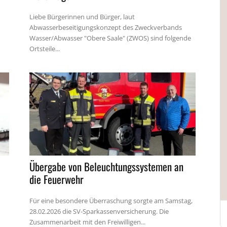
Liebe Bürgerinnen und Bürger, laut
Abwasserbeseitigungskonzept des Zweckverbands
Wasser/Abwasser "Obere Saale" (ZWOS) sind folgende
Ortsteile...
Übergabe von Beleuchtungssystemen an
die Feuerwehr
Für eine besondere Überraschung sorgte am Samstag,
28.02.2026 die SV-Sparkassenversicherung. Die
Zusammenarbeit mit den Freiwilligen...