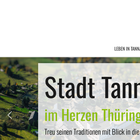
LEBEN IN TANN
Stadt Tan
Tourismus & Ku
einfach zum Geni
im Herzen Thürin
von den Stelzenfestspielen zu leckerer 
Treu seinen Traditionen mit Blick in die
Küche - die Region hat Vieles zu bieten