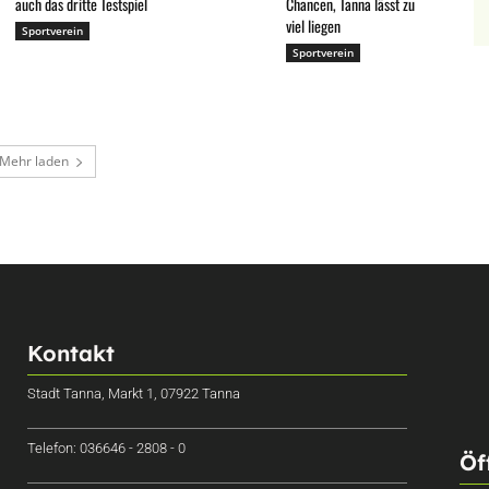
auch das dritte Testspiel
Chancen, Tanna lässt zu
viel liegen
Sportverein
Sportverein
Mehr laden
Kontakt
Stadt Tanna, Markt 1, 07922 Tanna
Telefon: 036646 - 2808 - 0
Öf