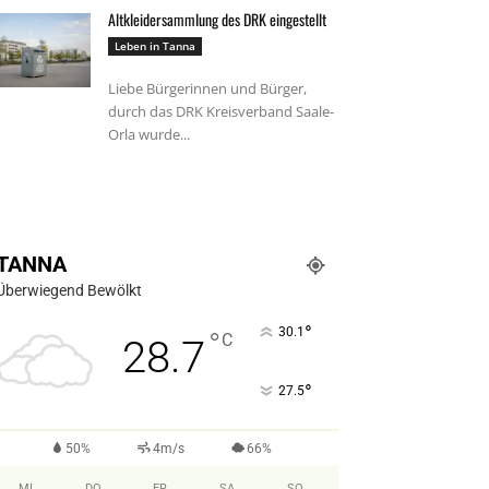
Altkleidersammlung des DRK eingestellt
Leben in Tanna
Liebe Bürgerinnen und Bürger,
durch das DRK Kreisverband Saale-
Orla wurde...
28.07.2026 08:33 Uhr
TANNA
Überwiegend Bewölkt
°
30.1
°
C
28.7
°
27.5
50%
4m/s
66%
MI.
DO.
FR.
SA.
SO.