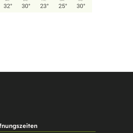
32
°
30
°
23
°
25
°
30
°
24.07.2026 05:57 Uhr
fnungszeiten