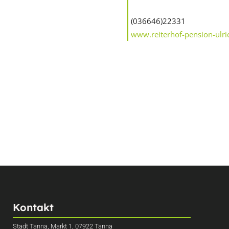
(036646)22331
www.reiterhof-pension-ulri
Kontakt
Stadt Tanna, Markt 1, 07922 Tanna