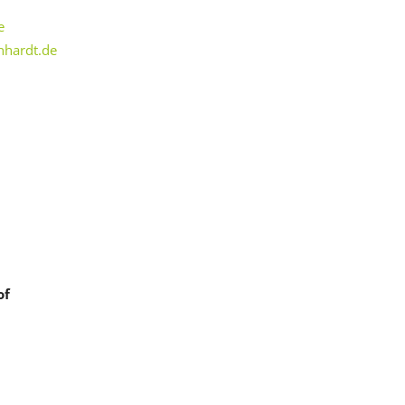
e
nhardt.de
of