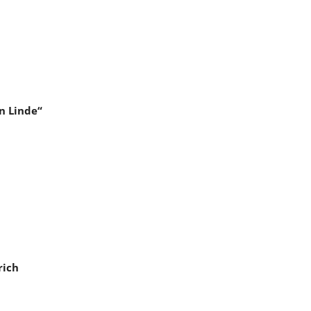
n Linde“
rich