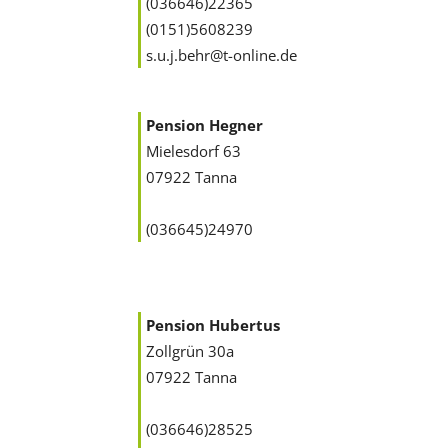
(036646)22365
(0151)5608239
s.u.j.behr@t-online.de
Pension Hegner
Mielesdorf 63
07922 Tanna
(036645)24970
Pension Hubertus
Zollgrün 30a
07922 Tanna
(036646)28525