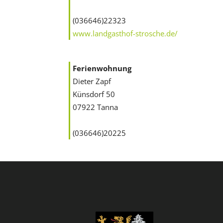
(036646)22323
www.landgasthof-strosche.de/
Ferienwohnung
Dieter Zapf
Künsdorf 50
07922 Tanna
(036646)20225