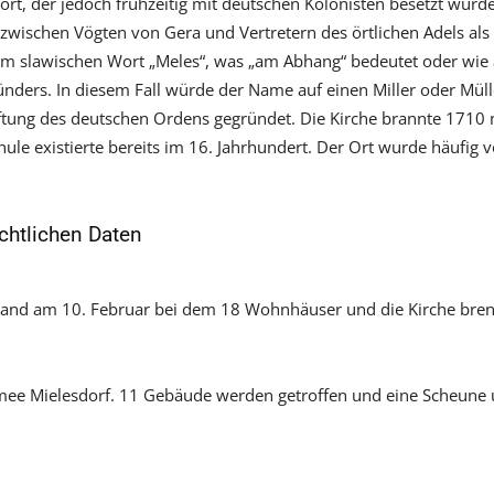
sort, der jedoch frühzeitig mit deutschen Kolonisten besetzt wurde
 zwischen Vögten von Gera und Vertretern des örtlichen Adels als „
 slawischen Wort „Meles“, was „am Abhang“ bedeutet oder wie 
ers. In diesem Fall würde der Name auf einen Miller oder Mülle
tiftung des deutschen Ordens gegründet. Die Kirche brannte 1710
ule existierte bereits im 16. Jahrhundert. Der Ort wurde häufig
chtlichen Daten
and am 10. Februar bei dem 18 Wohnhäuser und die Kirche bre
rmee Mielesdorf. 11 Gebäude werden getroffen und eine Scheun