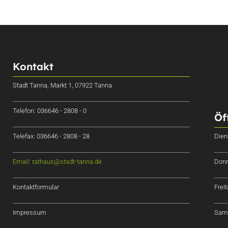
Kontakt
Stadt Tanna, Markt 1, 07922 Tanna
Telefon: 036646 - 2808 - 0
Öf
Telefax: 036646 - 2808 - 28
Dien
Email: rathaus@stadt-tanna.de
Donn
Kontaktformular
Frei
Impressum
Sams