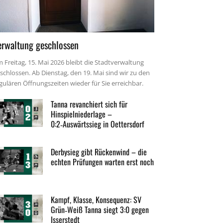
erwaltung geschlossen
 Freitag, 15. Mai 2026 bleibt die Stadtverwaltung
schlossen. Ab Dienstag, den 19. Mai sind wir zu den
gulären Öffnungszeiten wieder für Sie erreichbar.
Tanna revanchiert sich für
Hinspielniederlage –
0:2‑Auswärtssieg in Oettersdorf
Derbysieg gibt Rückenwind – die
echten Prüfungen warten erst noch
Kampf, Klasse, Konsequenz: SV
Grün‑Weiß Tanna siegt 3:0 gegen
Isserstedt