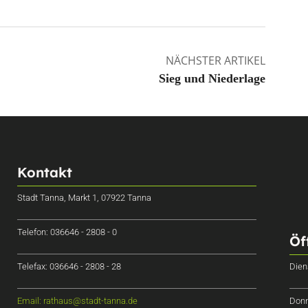
NÄCHSTER ARTIKEL
Sieg und Niederlage
Kontakt
Stadt Tanna, Markt 1, 07922 Tanna
Telefon: 036646 - 2808 - 0
Öf
Telefax: 036646 - 2808 - 28
Dien
Email: rathaus@stadt-tanna.de
Donn