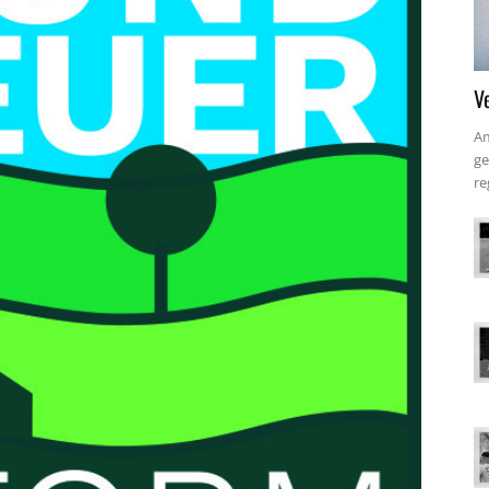
V
Am
ge
re